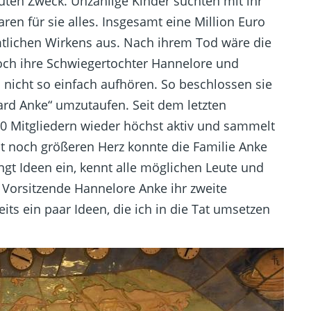
uten Zweck. Unzählige Kinder suchten mit ihr
n für sie alles. Insgesamt eine Million Euro
mtlichen Wirkens aus. Nach ihrem Tod wäre die
och ihre Schwiegertochter Hannelore und
 nicht so einfach aufhören. So beschlossen sie
gard Anke“ umzutaufen. Seit dem letzten
00 Mitgliedern wieder höchst aktiv und sammelt
st noch größeren Herz konnte die Familie Anke
ngt Ideen ein, kennt alle möglichen Leute und
e Vorsitzende Hannelore Anke ihr zweite
its ein paar Ideen, die ich in die Tat umsetzen