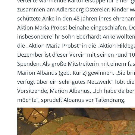
verteilte wärmende Kartoffelsuppe für einen g
zusammen am Adlersberg Ostereier. Kinder ware
schüttete Anke in den 45 Jahren ihres ehrena
Aktion Maria Probst beinahe eingeschlafen. D
insbesondere ihr Sohn Eberhardt Anke wollten
die „Aktion Maria Probst“ in die „Aktion Hilde
Dezember ist dieser Verein mit seinen rund 1
Spenden. Als große Mitstreiterin mit einem fa
Marion Albanus (geb. Kunz) gewinnen. „Sie bri
verfügt über ein sehr gutes Netzwerk“, lobt di
Vorsitzende, Marion Albanus. „Ich habe da bere
möchte“, sprudelt Albanus vor Tatendrang.